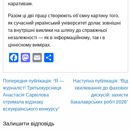
наративам.
Разом ці дві праці створюють об’ємну картину того,
як сучасний український університет долає зовнішні
та внутрішні виклики на шляху до справжньої
незалежності — як в інформаційному, так і в
ціннісному вимірах.
Facebook
Mastodon
Email
Поділитися
Навігація
Попередня
Наст
Попередня публікація:
“Я —
Наступна публікація:
“Від
публікація
публі
журналіст! Третьокурсниця
хвилювання до фахових
записів
Анастасія Сарвілова
дискусій: захисти
отримала відзнаку
бакалаврських робіт 2026”
всеукраїнського конкурсу”
Залишити відповідь