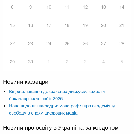
8
9
10
11
12
13
14
15
16
17
18
19
20
21
22
23
24
25
26
27
28
29
30
1
2
3
4
5
Новини кафедри
Від хвилювання до фахових дискусій: захисти
бакалаврських робіт 2026
Нове видання кафедри: монографія про академічну
свободу в епоху цифрових медіа
Новини про освіту в Україні та за кордоном