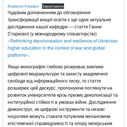
Academic-Freedom
Завантажити
Чудовим доповненням до обговорення
трансформації вищої освіти є ще одне актуальне
дослідження нашої кафедри — стаття Ганни
Старкової (у міжнародному співавторстві)
«Rethinking decolonisation and resilience of Ukrainian
higher education in the context of war and global
platforms»
.
Якщо монографія глибоко розкриває виклики
цифрової медіакультури та захисту академічної
свободи від інформаційного тиску, то стаття
розширює цей дискурс, пропонуючи поглянути на
розвиток університетів крізь призму деколонізації та
інституційної стійкості в умовах війни. Дослідження
демонструє, як цифрові інструменти та низові
ініціативи можуть ставати потужним механізмом
епістемічної справедливості та опору імперським