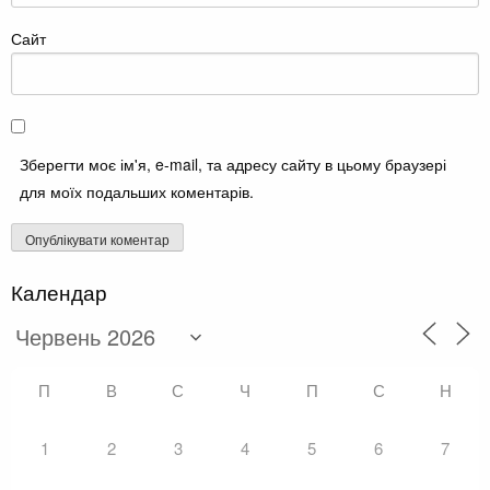
Сайт
Зберегти моє ім'я, e-mail, та адресу сайту в цьому браузері
для моїх подальших коментарів.
Календар
П
В
С
Ч
П
С
Н
1
2
3
4
5
6
7