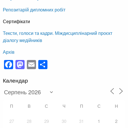
Репозитарій дипломних робіт
Сертифікати
Тексти, голоси та кадри. Міждисциплінарний проєкт
діалогу медійників
Архів
Facebook
Mastodon
Email
Поділитися
Календар
П
В
С
Ч
П
С
Н
27
28
29
30
31
1
2