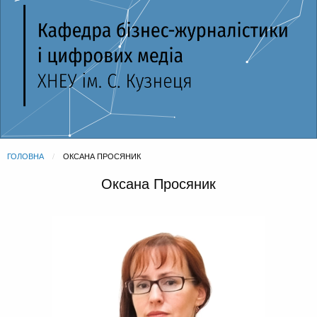
ГОЛОВНА
CURRENT:
ОКСАНА ПРОСЯНИК
Оксана Просяник