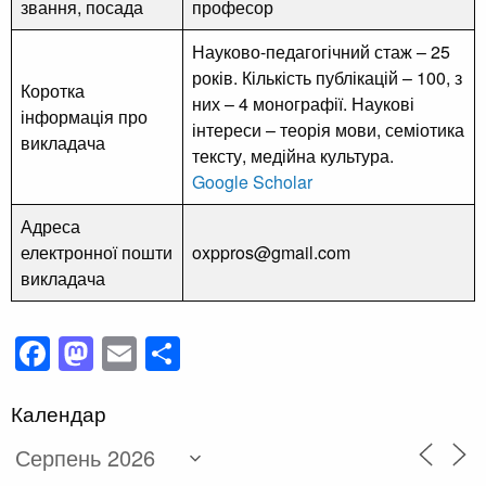
звання, посада
професор
Науково-педагогічний стаж – 25
років. Кількість публікацій – 100, з
Коротка
них – 4 монографії. Наукові
інформація про
інтереси – теорія мови, семіотика
викладача
тексту, медійна культура.
Google Scholar
Адреса
електронної пошти
oxppros@gmail.com
викладача
Facebook
Mastodon
Email
Поділитися
Календар