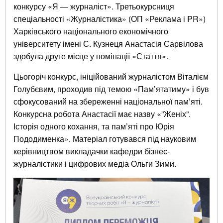
конкурсу «Я — журналіст». Третьокурсниця
спеціальності «Журналістика» (ОП «Реклама і PR»)
Харківського національного економічного
університету імені С. Кузнеця Анастасія Сарвілова
здобула друге місце у номінації «Стаття».
Цьогоріч конкурс, ініційований журналістом Віталієм
Голубєвим, проходив під темою «Памʼятатиму» і був
сфокусований на збереженні національної пам’яті.
Конкурсна робота Анастасії має назву «”Женіх”.
Історія одного кохання, та пам’яті про Юрія
Пододименка». Матеріал готувався під науковим
керівництвом викладачки кафедри бізнес-
журналістики і цифрових медіа Ольги Зими.