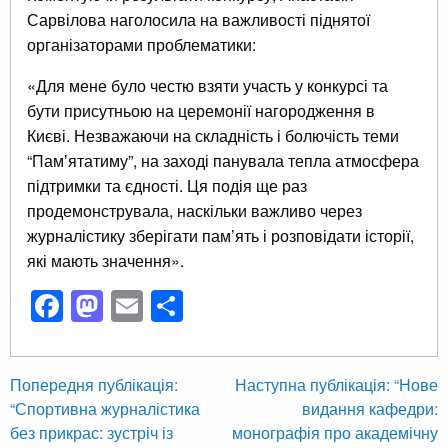
Сарвілова наголосила на важливості піднятої
організаторами проблематики:
«Для мене було честю взяти участь у конкурсі та
бути присутньою на церемонії нагородження в
Києві. Незважаючи на складність і болючість теми
“Памʼятатиму”, на заході панувала тепла атмосфера
підтримки та єдності. Ця подія ще раз
продемонструвала, наскільки важливо через
журналістику зберігати пам’ять і розповідати історії,
які мають значення».
Facebook
Mastodon
Email
Поділитися
Навігація
Наступ
Попередня публікація:
Наступна публікація:
“Нове
Попередня
публіка
“Спортивна журналістика
видання кафедри:
записів
публікація
без прикрас: зустріч із
монографія про академічну